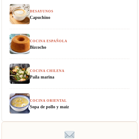
DESAYUNOS
Capuchino
COCINA ESPAÑOLA
Bizcocho
COCINA CHILENA
Paila marina
COCINA ORIENTAL
Sopa de pollo y maíz