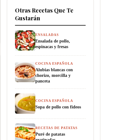
Otras Recetas Que Te
Gustarán
ENSALADAS
Ensalada de pollo,
espinacas y fresas
COCINA ESPAÑOLA
Alubias blancas con
chorizo, morcilla y
panceta
COCINA ESPAÑOLA
Sopa de pollo con fideos
RECETAS DE PATATAS
Puré de patatas
gratinadas