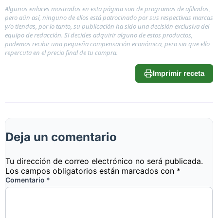
Algunos enlaces mostrados en esta página son de programas de afiliados,
pero aún así, ninguno de ellos está patrocinado por sus respectivas marcas
y/o tiendas, por lo tanto, su publicación ha sido una decisión exclusiva del
equipo de redacción. Si decides adquirir alguno de estos productos,
podemos recibir una pequeña compensación económica, pero sin que ello
repercuta en el precio final de tu compra.
Imprimir receta
Deja un comentario
Tu dirección de correo electrónico no será publicada.
Los campos obligatorios están marcados con
*
Comentario
*