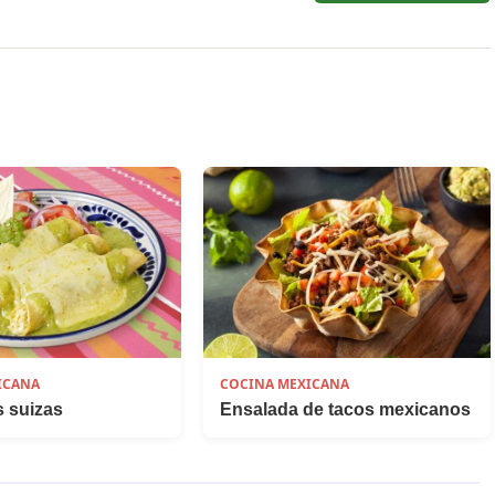
ICANA
COCINA MEXICANA
s suizas
Ensalada de tacos mexicanos