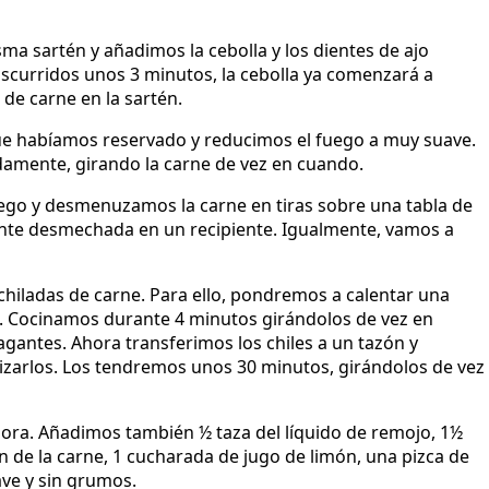
ma sartén y añadimos la cebolla y los dientes de ajo
nscurridos unos 3 minutos, la cebolla ya comenzará a
 de carne en la sartén.
ue habíamos reservado y reducimos el fuego a muy suave.
mente, girando la carne de vez en cuando.
uego y desmenuzamos la carne en tiras sobre una tabla de
nte desmechada en un recipiente. Igualmente, vamos a
hiladas de carne. Para ello, pondremos a calentar una
s. Cocinamos durante 4 minutos girándolos de vez en
gantes. Ahora transferimos los chiles a un tazón y
zarlos. Los tendremos unos 30 minutos, girándolos de vez
dora. Añadimos también ½ taza del líquido de remojo, 1½
n de la carne, 1 cucharada de jugo de limón, una pizca de
ve y sin grumos.