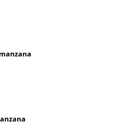
e manzana
manzana