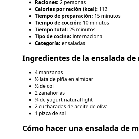
Raciones:
2 personas
Calorías por ración (kcal):
112
Tiempo de preparación:
15 minutos
Tiempo de cocción:
10 minutos
Tiempo total:
25 minutos
Tipo de cocina:
internacional
Categoría:
ensaladas
Ingredientes de la ensalada d
4 manzanas
½ lata de piña en almíbar
½ de col
2 zanahorias
¼ de yogurt natural light
2 cucharadas de aceite de oliva
1 pizca de sal
Cómo hacer una ensalada de 