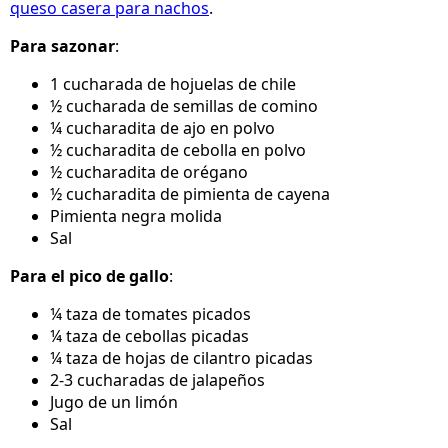
queso casera para nachos
.
Para sazonar
:
1 cucharada de hojuelas de chile
½ cucharada de semillas de comino
¼ cucharadita de ajo en polvo
½ cucharadita de cebolla en polvo
½ cucharadita de orégano
½ cucharadita de pimienta de cayena
Pimienta negra molida
Sal
Para el pico de gallo
:
¼ taza de tomates picados
¼ taza de cebollas picadas
¼ taza de hojas de cilantro picadas
2-3 cucharadas de jalapeños
Jugo de un limón
Sal