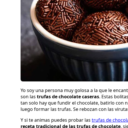
Yo soy una persona muy golosa a la que le encant
son las
trufas de chocolate caseras
. Estas bolit
tan solo hay que fundir el chocolate, batirlo con
luego formar las trufas. Se rebozan con las virut
Y si te animas puedes probar las
trufas de chocol
receta tradicional de las trufas de chocolate
, s