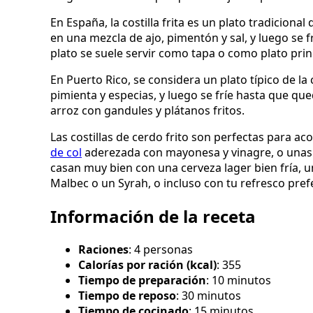
En España, la costilla frita es un plato tradiciona
en una mezcla de ajo, pimentón y sal, y luego se 
plato se suele servir como tapa o como plato pr
En Puerto Rico, se considera un plato típico de la 
pimienta y especias, y luego se fríe hasta que qu
arroz con gandules y plátanos fritos.
Las costillas de cerdo frito son perfectas para 
de col
aderezada con mayonesa y vinagre, o una
casan muy bien con una cerveza lager bien fría, 
Malbec o un Syrah, o incluso con tu refresco pref
Información de la receta
Raciones
: 4 personas
Calorías por ración (kcal)
: 355
Tiempo de preparación
: 10 minutos
Tiempo de reposo
: 30 minutos
Tiempo de cocinado
: 15 minutos