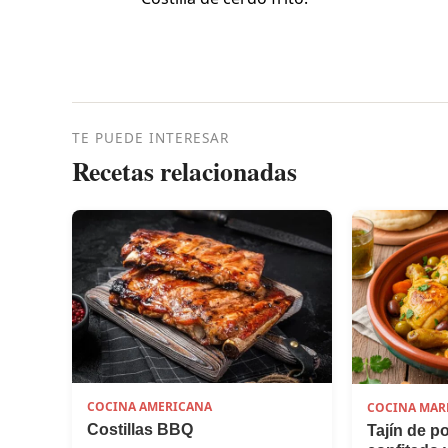
TE PUEDE INTERESAR
Recetas relacionadas
COCINA AMERICANA
COCINA MAR
Costillas BBQ
Tajín de p