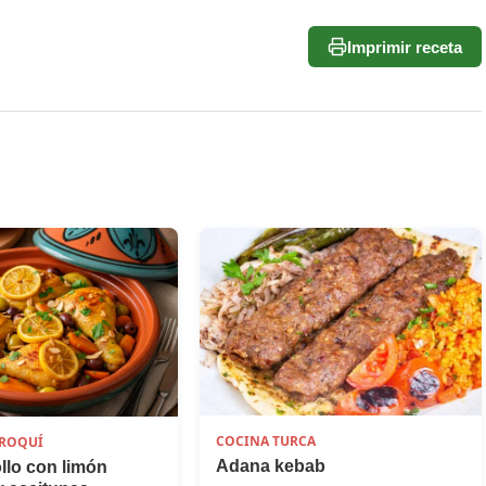
Imprimir receta
COCINA TURCA
ROQUÍ
Adana kebab
ollo con limón