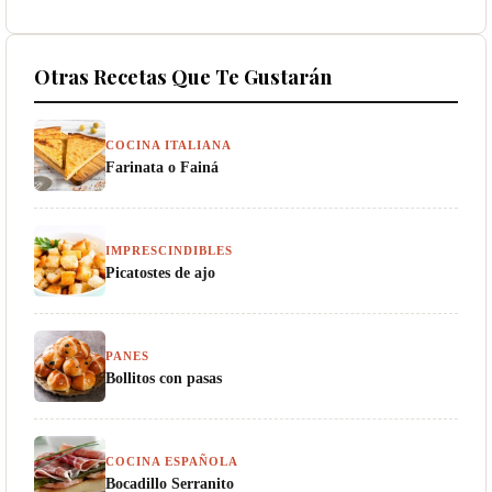
Otras Recetas Que Te Gustarán
COCINA ITALIANA
Farinata o Fainá
IMPRESCINDIBLES
Picatostes de ajo
PANES
Bollitos con pasas
COCINA ESPAÑOLA
Bocadillo Serranito