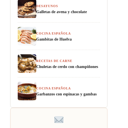
DESAYUNOS
Galletas de avena y chocolate
COCINA ESPAÑOLA
Gambitas de Huelva
RECETAS DE CARNE
Chuletas de cerdo con champiñones
COCINA ESPAÑOLA
Garbanzos con espinacas y gambas