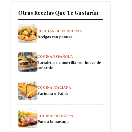
Otras Recetas Que Te Gustarán
RECETAS DE VERDURAS
Acelgas con patatas
COCINA ESPAÑOLA
Tartaletas de morcilla con huevo de
codorniz
COCINA ITALIANA
Farinata o Fainá
COCINA FRANCESA
Pato a la naranja