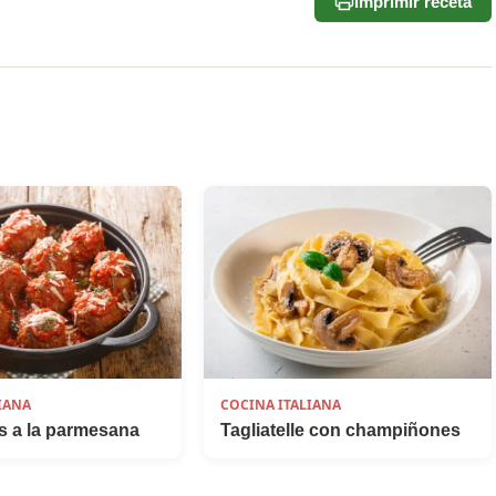
Imprimir receta
IANA
COCINA ITALIANA
s a la parmesana
Tagliatelle con champiñones