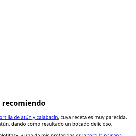
te recomiendo
ortilla de atún y calabacín
, cuya receta es muy parecida,
y atún, dando como resultado un bocado delicioso.
letitas», y una de mis preferidas es la
tortilla paisana
,