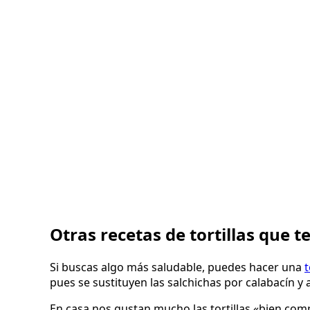
Otras recetas de tortillas que 
Si buscas algo más saludable, puedes hacer una
t
pues se sustituyen las salchichas por calabacín 
En casa nos gustan mucho las tortillas «bien comp