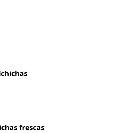
alchichas
ichas frescas