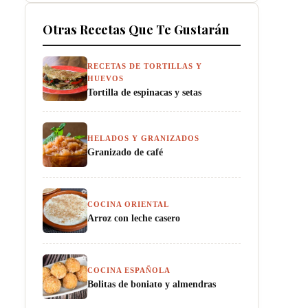
Otras Recetas Que Te Gustarán
RECETAS DE TORTILLAS Y
HUEVOS
Tortilla de espinacas y setas
HELADOS Y GRANIZADOS
Granizado de café
COCINA ORIENTAL
Arroz con leche casero
COCINA ESPAÑOLA
Bolitas de boniato y almendras