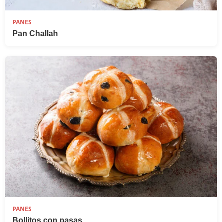
PANES
Pan Challah
PANES
Bollitos con pasas