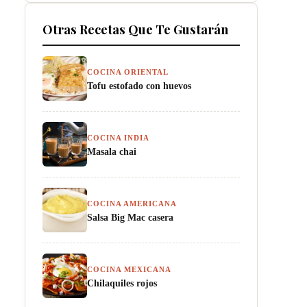
Otras Recetas Que Te Gustarán
COCINA ORIENTAL
Tofu estofado con huevos
COCINA INDIA
Masala chai
COCINA AMERICANA
Salsa Big Mac casera
COCINA MEXICANA
Chilaquiles rojos