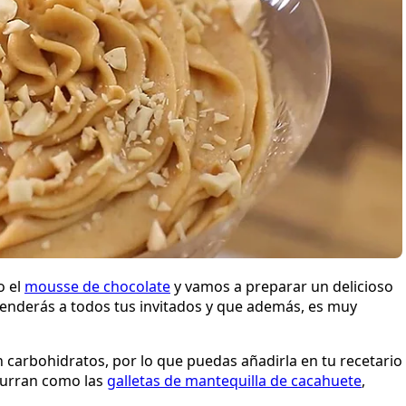
o el
mousse de chocolate
y vamos a preparar un delicioso
enderás a todos tus invitados y que además, es muy
en carbohidratos, por lo que puedas añadirla en tu recetario
ocurran como las
galletas de mantequilla de cacahuete
,