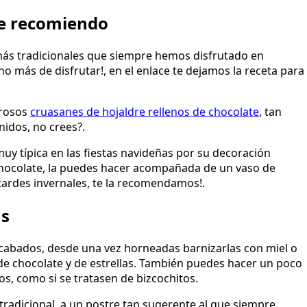
te recomiendo
más tradicionales que siempre hemos disfrutado en
o más de disfrutar!, en el enlace te dejamos la receta para
brosos
cruasanes de hojaldre rellenos de chocolate
, tan
nidos, no crees?.
uy típica en las fiestas navideñas por su decoración
 chocolate, la puedes hacer acompañada de un vaso de
 tardes invernales, te la recomendamos!.
as
acabados, desde una vez horneadas barnizarlas con miel o
de chocolate y de estrellas. También puedes hacer un poco
os, como si se tratasen de bizcochitos.
radicional, a un postre tan sugerente al que siempre