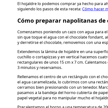
El hojaldre lo podemos comprar ya hecho para aho
siguiendo los pasos de esta receta:
Cómo hacer m
Cómo preparar napolitanas de 
Comenzamos poniendo un cazo con agua para el 
sin que toque el agua con el chocolate fondant, 
y derretirse el chocolate, removemos con una es
Extendemos la lámina de hojaldre en una superfic
cuchillo o cortapizzas y en vertical hacemos cua
rectangulares de unos 15 cm x 7 cm. Calentamos 
3 minutos y reservamos.
Rellenamos el centro de un rectángulo con el ch
el agua caramelizada, lo cubrimos con una rectán
cerramos bien presionando con un tenedor. Marca
pasamos a la bandeja del horno cubierta de pape
papel vegetal para no manipular mucho el hojald
Precalentamos el horno a una temperatura de 200