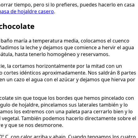
rrar tiempo, pero si lo prefieres, puedes hacerlo en casa
asa de hojaldre casero
.
chocolate
baño maría a temperatura media, colocamos el cuenco
añadimos la leche y dejamos que comience a hervir el agua
pátula, hasta tenerlo homogéneo y reservamos.
ie, la cortamos horizontalmente por la mitad con un
tro cortes idénticos aproximadamente. Nos saldrán 8 partes
en un cazo el agua con el azúcar y dejamos que hierva por
ocolate sin que toque los bordes que hemos pincelado con
gulo de hojaldre, pincelamos sus laterales también y lo
mos los extremos con una paleta para cerrarlo bien y lo
l vegetal. También podemos hacerlo directamente sobre el
re y que se nos desmorone.
º C, con calor arriba y abajo. Cuando tengamos los cuatro