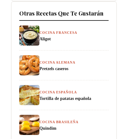
Otras Recetas Que Te Gustarán
COCINA FRANCESA
Aligot
COCINA ALEMANA
Pretzels caseros
COCINA ESPAÑOLA
Tortilla de patatas española
COCINA BRASILEÑA
Quindim