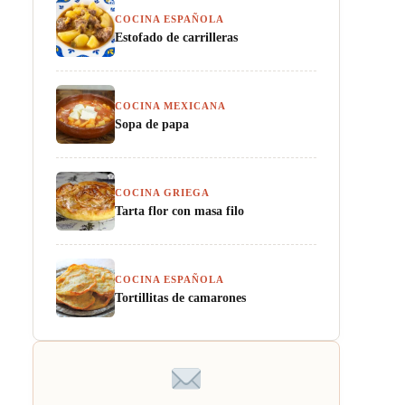
COCINA ESPAÑOLA
Estofado de carrilleras
COCINA MEXICANA
Sopa de papa
COCINA GRIEGA
Tarta flor con masa filo
COCINA ESPAÑOLA
Tortillitas de camarones