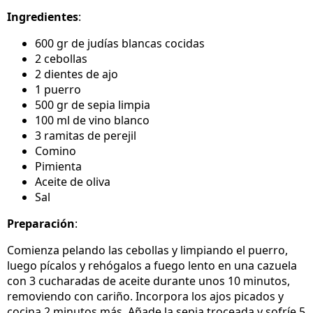
Ingredientes
:
600 gr de judías blancas cocidas
2 cebollas
2 dientes de ajo
1 puerro
500 gr de sepia limpia
100 ml de vino blanco
3 ramitas de perejil
Comino
Pimienta
Aceite de oliva
Sal
Preparación
:
Comienza pelando las cebollas y limpiando el puerro,
luego pícalos y rehógalos a fuego lento en una cazuela
con 3 cucharadas de aceite durante unos 10 minutos,
removiendo con cariño. Incorpora los ajos picados y
cocina 2 minutos más. Añade la sepia troceada y sofríe 5