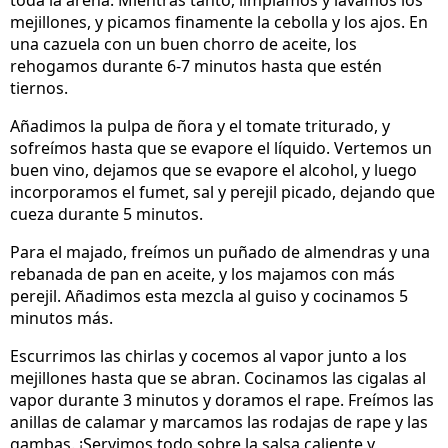
toda la arena. Mientras tanto, limpiamos y lavamos los
mejillones, y picamos finamente la cebolla y los ajos. En
una cazuela con un buen chorro de aceite, los
rehogamos durante 6-7 minutos hasta que estén
tiernos.
Añadimos la pulpa de ñora y el tomate triturado, y
sofreímos hasta que se evapore el líquido. Vertemos un
buen vino, dejamos que se evapore el alcohol, y luego
incorporamos el fumet, sal y perejil picado, dejando que
cueza durante 5 minutos.
Para el majado, freímos un puñado de almendras y una
rebanada de pan en aceite, y los majamos con más
perejil. Añadimos esta mezcla al guiso y cocinamos 5
minutos más.
Escurrimos las chirlas y cocemos al vapor junto a los
mejillones hasta que se abran. Cocinamos las cigalas al
vapor durante 3 minutos y doramos el rape. Freímos las
anillas de calamar y marcamos las rodajas de rape y las
gambas. ¡Servimos todo sobre la salsa caliente y