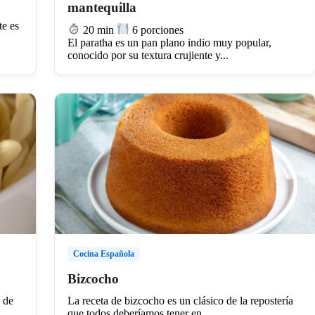
mantequilla
te es
20 min
6 porciones
El paratha es un pan plano indio muy popular,
conocido por su textura crujiente y...
Cocina Española
Bizcocho
l de
La receta de bizcocho es un clásico de la repostería
que todos deberíamos tener en...