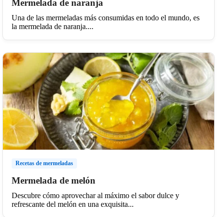
Mermelada de naranja
Una de las mermeladas más consumidas en todo el mundo, es
la mermelada de naranja....
Recetas de mermeladas
Mermelada de melón
Descubre cómo aprovechar al máximo el sabor dulce y
refrescante del melón en una exquisita...