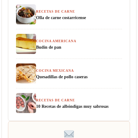
RECETAS DE CARNE
Olla de carne costarricense
COCINA AMERICANA
Budín de pan
COCINA MEXICANA
Quesadillas de pollo caseras
RECETAS DE CARNE
10 Recetas de albóndigas muy sabrosas