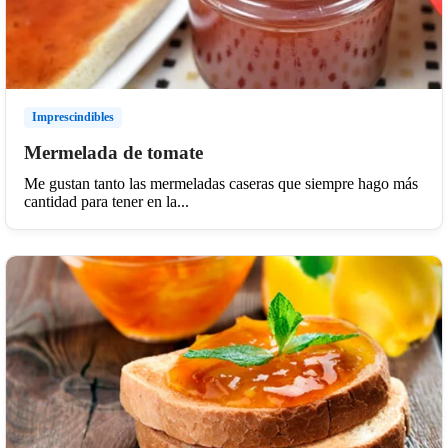
Imprescindibles
Mermelada de tomate
Me gustan tanto las mermeladas caseras que siempre hago más
cantidad para tener en la...