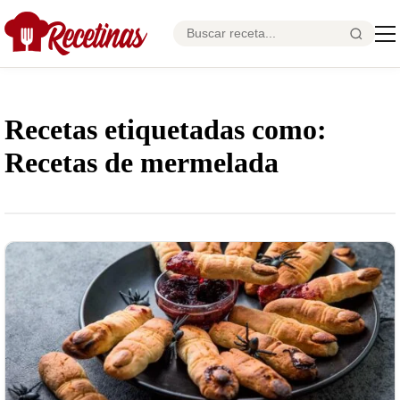
Recetas etiquetadas como:
Recetas de mermelada