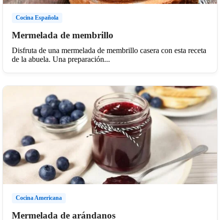
Cocina Española
Mermelada de membrillo
Disfruta de una mermelada de membrillo casera con esta receta
de la abuela. Una preparación...
Cocina Americana
Mermelada de arándanos