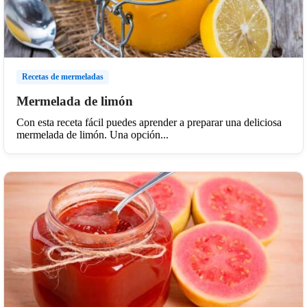
Recetas de mermeladas
Mermelada de limón
Con esta receta fácil puedes aprender a preparar una deliciosa
mermelada de limón. Una opción...