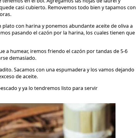
 tenemos en el bol. Agregamos las hojas de laurel y
quede casi cubierto. Removemos todo bien y tapamos con
oras.
 plato con harina y ponemos abundante aceite de oliva a
amos pasando el cazón por la harina, los cuales tienen que
gue a humear, iremos friendo el cazón por tandas de 5-6
iarse demasiado.
oradito. Sacamos con una espumadera y los vamos dejando
exceso de aceite.
escado y ya lo tendremos listo para servir