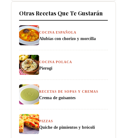
Otras Recetas Que Te Gustarán
COCINA ESPAÑOLA
Alubias con chorizo y morcilla
COCINA POLACA
Pierogi
RECETAS DE SOPAS Y CREMAS
Crema de guisantes
PIZZAS
Quiche de pimientos y brócoli