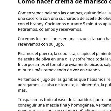
Cómo hacer crema de marisco 
Comenzamos pelando las gambas, quitándoles la
una cacerola con una cucharada de aceite de oliv
con el brandy. Cocinamos durante 5 minutos apla
Retiramos, colamos y reservamos.
Cocemos los mejillones en una cazuela tapada has
reservamos con su jugo.
Picamos el puerro, la cebolleta, el apio, el pimie
de aceite de oliva en una olla y sofreímos toda l
Incorporamos el tomate previamente picado, sal
minutos más removiendo de vez en cuando.
Vertemos el jugo de las gambas que habíamos rese
agregamos la salsa de tomate, el pimentón, la p
más.
Traspasamos todo al vaso de la batidora junto co
conseguir una mezcla fina y homogénea. Vertemos 
puedes pasarla por un colador), añadimos el res