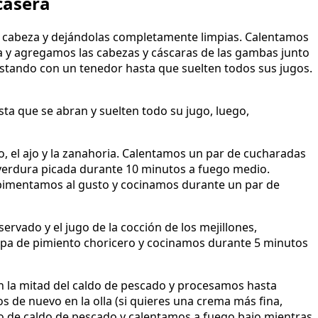
casera
 cabeza y dejándolas completamente limpias. Calentamos
a y agregamos las cabezas y cáscaras de las gambas junto
stando con un tenedor hasta que suelten todos sus jugos.
ta que se abran y suelten todo su jugo, luego,
nto, el ajo y la zanahoria. Calentamos un par de cucharadas
a verdura picada durante 10 minutos a fuego medio.
pimentamos al gusto y cocinamos durante un par de
rvado y el jugo de la cocción de los mejillones,
ulpa de pimiento choricero y cocinamos durante 5 minutos
n la mitad del caldo de pescado y procesamos hasta
de nuevo en la olla (si quieres una crema más fina,
to de caldo de pescado y calentamos a fuego bajo mientras