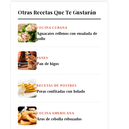
Otras Recetas Que Te Gustarán
COCINA CUBANA
Aguacates rellenos con ensalada de
pollo
PANES
Pan de higos
RECETAS DE POSTRES
Peras confitadas con helado
COCINA AMERICANA
Aros de cebolla rebozados