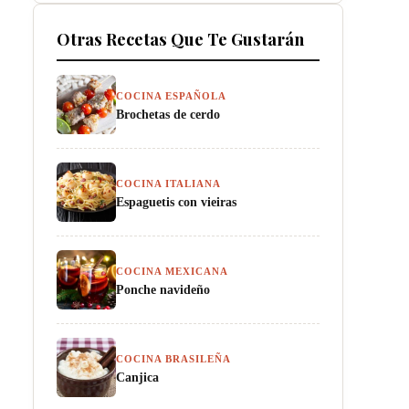
Otras Recetas Que Te Gustarán
COCINA ESPAÑOLA
Brochetas de cerdo
COCINA ITALIANA
Espaguetis con vieiras
COCINA MEXICANA
Ponche navideño
COCINA BRASILEÑA
Canjica