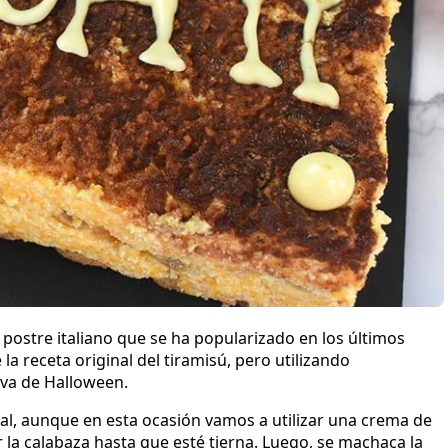
o postre italiano que se ha popularizado en los últimos
a receta original del tiramisú, pero utilizando
iva de Halloween.
nal, aunque en esta ocasión vamos a utilizar una crema de
r la calabaza hasta que esté tierna. Luego, se machaca la