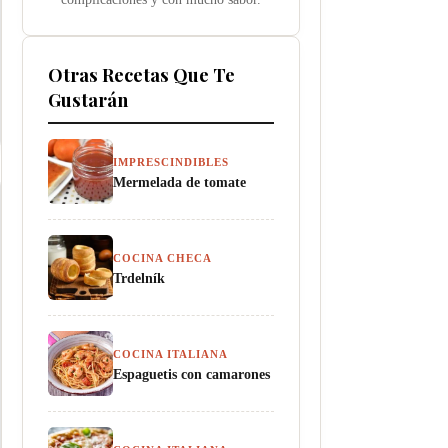
Otras Recetas Que Te
Gustarán
IMPRESCINDIBLES
Mermelada de tomate
COCINA CHECA
Trdelník
COCINA ITALIANA
Espaguetis con camarones